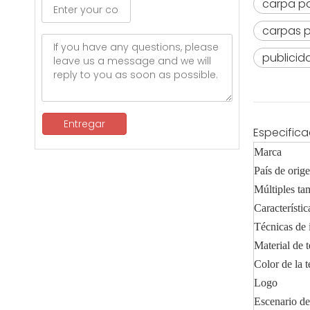
carpa par
carpas p
publici
Entregar
Especifica
Marca
País de orig
Múltiples t
Característic
Técnicas de 
Material de t
Color de la t
Logo
Escenario de