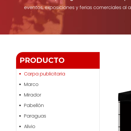
eventos, exposiciones y ferias comerciales al ai
PRODUCTO
Carpa publicitaria
Marco
Mirador
Pabellón
Paraguas
Alivio