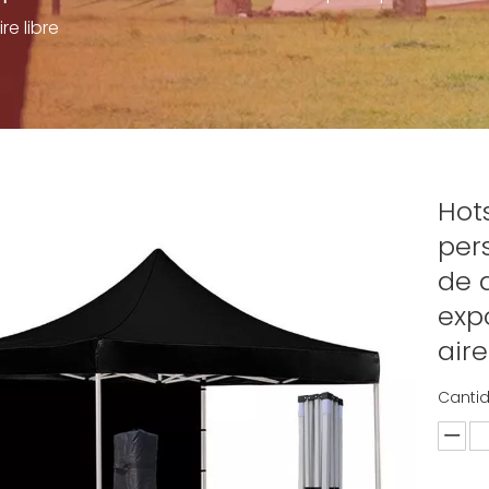
re libre
Hot
per
de 
exp
aire
Canti