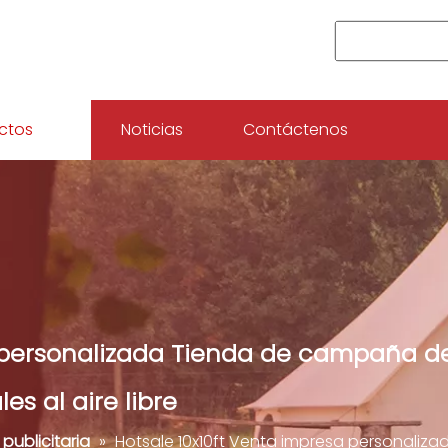
ctos
Noticias
Contáctenos
a personalizada Tienda de campaña de
es al aire libre
publicitaria
»
Hotsale 10x10ft Venta impresa personaliz