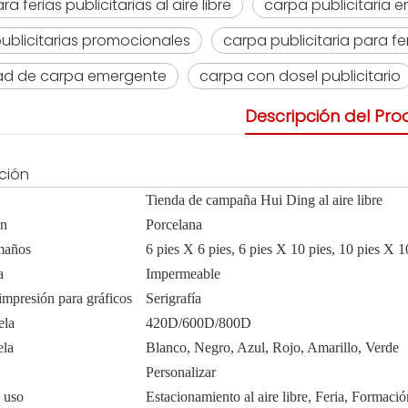
a ferias publicitarias al aire libre
carpa publicitaria 
ublicitarias promocionales
carpa publicitaria para f
dad de carpa emergente
carpa con dosel publicitario
Descripción del Pro
ción
Tienda de campaña Hui Ding al aire libre
en
Porcelana
amaños
6 pies X 6 pies, 6 pies X 10 pies, 10 pies X 1
a
Impermeable
impresión para gráficos
Serigrafía
ela
420D/600D/800D
ela
Blanco, Negro, Azul, Rojo, Amarillo, Verde
Personalizar
 uso
Estacionamiento al aire libre, Feria, Formaci