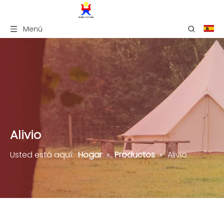
Menú
Alivio
Usted está aquí:
Hogar
»
Productos
»
Alivio