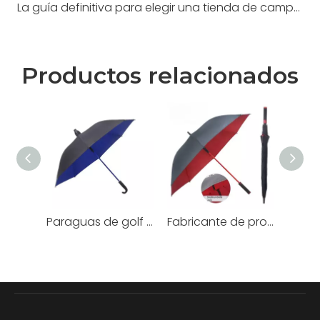
La guía definitiva para elegir una tienda de campaña para exteriores de alto rendimiento para cualquier ocasión
Productos relacionados
Paraguas de golf grandes y rectos automáticos Pongee baratos de color con logotipo personalizado a prueba de viento de marca promocional parapluie para exteriores
Fabricante de proveedores, venta al por mayor, logotipo grande a prueba de viento de 27 pulgadas, gran sombrilla de playa de golf personalizada de marca promocional de lujo