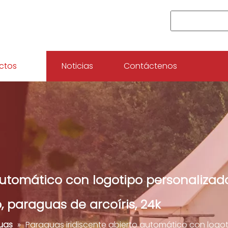
ctos
Noticias
Contáctenos
automático con logotipo personalizado
, paraguas de arcoíris, 24k
uas
»
Paraguas iridiscente abierto automático con logot