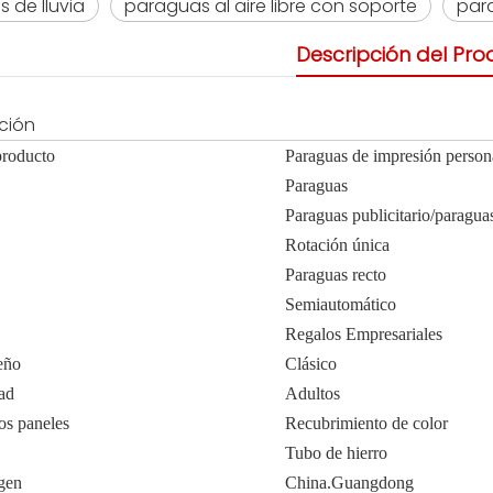
 de lluvia
paraguas al aire libre con soporte
par
Descripción del Pro
ción
producto
Paraguas de impresión person
Paraguas
Paraguas publicitario/paragua
Rotación única
Paraguas recto
Semiautomático
Regalos Empresariales
seño
Clásico
ad
Adultos
los paneles
Recubrimiento de color
Tubo de hierro
gen
China.Guangdong