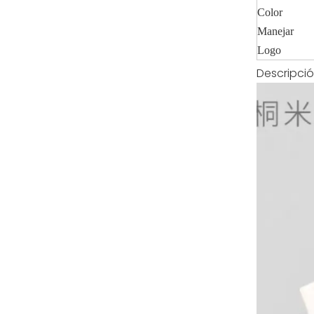
Color
Manejar
Logo
Descripci