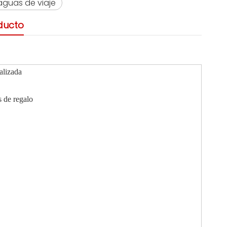
aguas de viaje
ducto
alizada
s de regalo