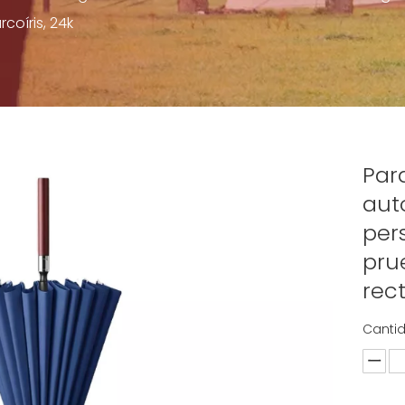
coíris, 24k
Par
aut
per
pru
rec
Canti