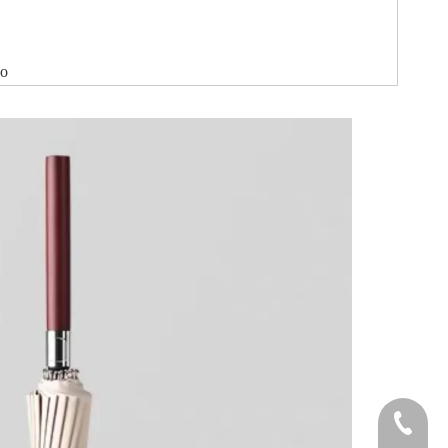
do
Teléfon